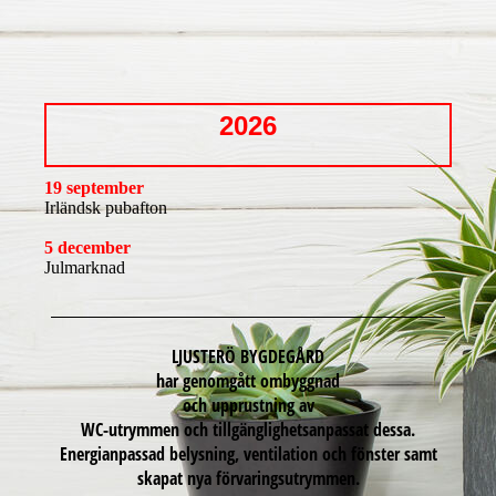
2026
19 september
Irländsk pubafton
5 december
Julmarknad
LJUSTERÖ BYGDEGÅRD
har genomgått ombyggnad
och upprustning av
WC-utrymmen och tillgänglighetsanpassat dessa.
Energianpassad belysning, ventilation och fönster samt
skapat nya förvaringsutrymmen.