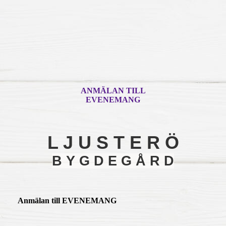
ANMÄLAN TILL
EVENEMANG
L J U S T E R Ö
B Y G D E G Å R D
Anmälan till EVENEMANG